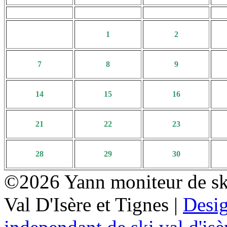
1
2
7
8
9
14
15
16
21
22
23
28
29
30
©2026 Yann moniteur de sk
Val D'Isère et Tignes |
Desi