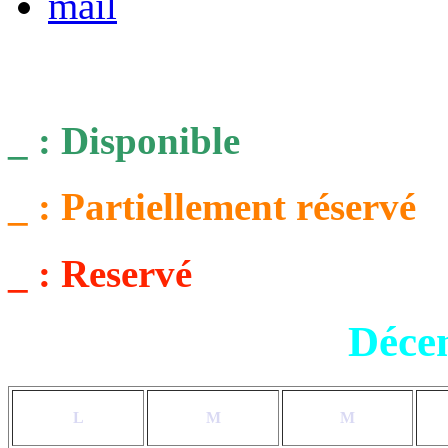
_ : Disponible
_ : Partiellement réservé
_ : Reservé
Déce
L
M
M