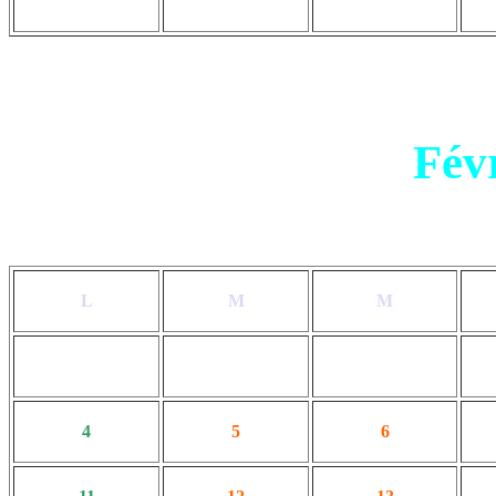
Fév
L
M
M
4
5
6