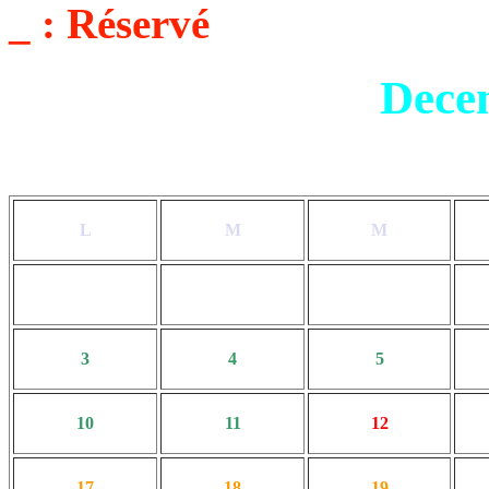
_ : Réservé
Dece
L
M
M
3
4
5
10
11
12
17
18
19