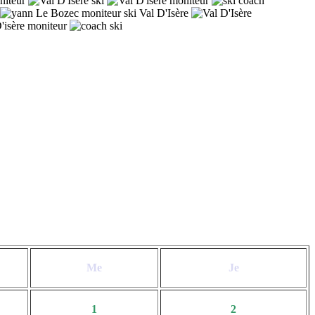
Me
Je
1
2