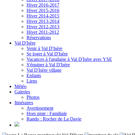
Hiver 2016-2017
Hiver 2015-2016
Hiver 2014-2015
Hiver 2013-2014
Hiver 2012-2013
Hiver 2011-2012
Réservations
Val D'Isère
Venir à Val D'Isère
Se loger à Val D'Isère
Vacances à l'anglaise à Val D'Isère avec YSE
S'équiper à Val D'Isère
Val D'Isère village
Enfants
Liens
Météo
Galeries
Photos
Itinéraires
Avertissement
Hors piste : Familiale
Rando : Rocher de La Davie